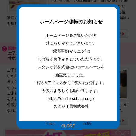
ご利用でき、活動期間も3年間の活動が出来
ます。気になる月額料金や成婚料をいただ
くことはありません。ご相談・簡単な性格
診断も無料でできます。マリエンでご縁のキッカケを、素敵な出会い
ホームページ移転のお知らせ
を探してみてはいかがでしょうか。
ホームページをご覧いただき
誠にありがとうございます。
親御様の婚活を応援！
婚活事業(マリエン)は
ご子息、ご令嬢のより良いご縁探しを
サポートします。
しばらくお休みさせていただきます。
スタジオ昴株式会社のホームページを
ご子息・ご令嬢様のご縁が心配。でもなか
新設致しました。
なか聞けないしどうしたらいいのか。とお
考えの親御様もおられます。マリエンでは
下記のアドレスからご覧いただけます。
そういったご相談や現在の結婚の現状など
今後共よろしくお願い致します。
ご来社が困難な親御様や地域密着でのご縁
https://studio-subaru.co.jp/
を大切にしようと定期的に各市町村で無料
相談会もおこなっております。皆様の「ご縁のキッカケ」のひとつに
スタジオ昴株式会社
なればとお待ちしております。親御様が代理でご登録ができます。
This popup will close in:
56
CLOSE