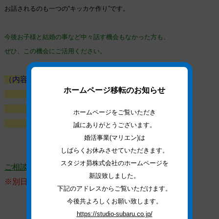
お話されるのも一つの“キッカケ作り”です。
今後お子様と結婚の事など中々話す機会もなかった方も、
ぜひ、この機会にご活用ください。
（内容）
１．鳥取県の現在の結婚事情を知る
ホームページ移転のお知らせ
２．親子で話すキッカケの作り方
３．親と親のお見合いとはなにか？
ホームページをご覧いただき
４．その他 結婚に関する質問など
誠にありがとうございます。
婚活事業(マリエン)は
しばらくお休みさせていただきます。
スタジオ昴株式会社のホームページを
ご相談は無料です
（ご予約の方優先）
新設致しました。
※別日をご希望の方もご対応致します
。
下記のアドレスからご覧いただけます。
今後共よろしくお願い致します。
https://studio-subaru.co.jp/