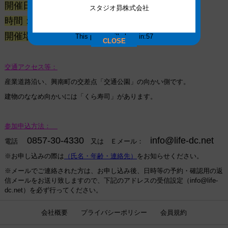
開催日：平成27年11月27日(金)・28日（土）
スタジオ昴株式会社
時間：9:00 ～
17:00
開催場所：スタジオ昴２Ｆ
This popup will close in:
57
（鳥取市南吉方1丁目112－1）
CLOSE
交通アクセス等：
産業道路沿い、興南町の交差点「交通公園」の向かい側です。
建物のななめ向かいには「くら寿司」があります。
参加申込方法：
0857-30-4330
info@life-dc.net
電話
又は
Ｅメール：
※お申し込みの際は
（氏名・年齢・連絡先）
をお知らせください。
※メールでご連絡された方は、お申し込み後、日時等の予約・確認用の返
信メールをお送り致しますので、下記のアドレスの受信設定（
info@life-
dc.net
）を必ず行ってください。
会社概要
プライバシーポリシー
会員規約